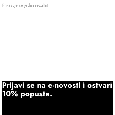
Prikazuje se jedan rezultat
32.90
€
Ovaj
Odaberi opcije
proizvod
ima
više
varijanti.
Opcije
se
mogu
Prijavi se na e-novosti i ostvari
odabrati
10% popusta.
na
stranici
proizvoda