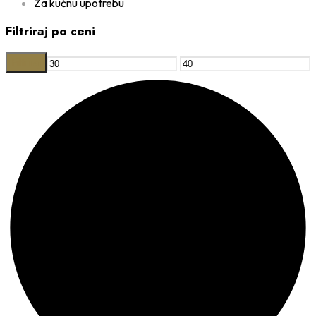
Za kućnu upotrebu
Filtriraj po ceni
Filtriraj
Min
Maks
cijena
cijena