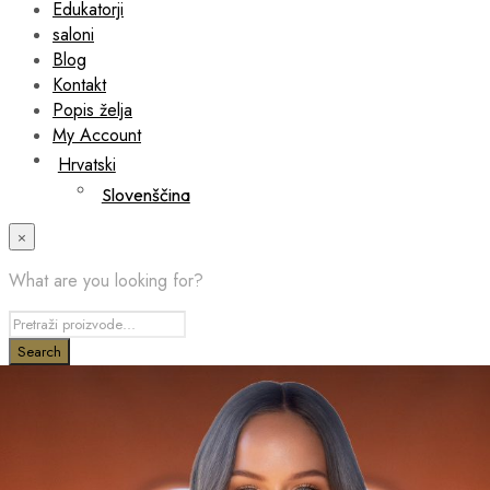
Edukatorji
saloni
Blog
Kontakt
Popis želja
My Account
Hrvatski
Slovenščina
×
What are you looking for?