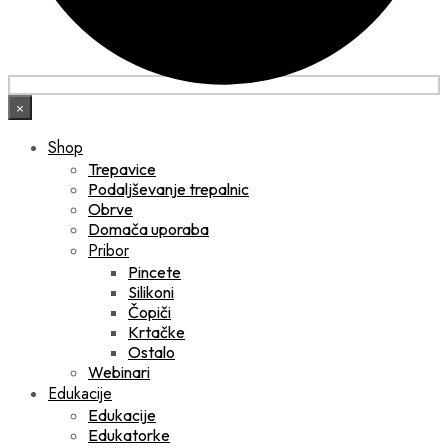
×
Shop
Trepavice
Podaljševanje trepalnic
Obrve
Domača uporaba
Pribor
Pincete
Silikoni
Čopiči
Krtačke
Ostalo
Webinari
Edukacije
Edukacije
Edukatorke