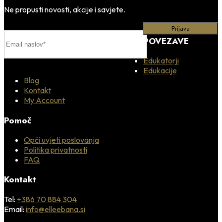
Ne propusti novosti, akcije i savjete.
POVEZAVE
Edukatorji
Edukacije
Blog
Kontakt
My Account
Pomoč
Opći uvjeti poslovanja
Politika privatnosti
FAQ
Kontakt
Tel:
+386 70 884 304
Email:
info@elleebana.si