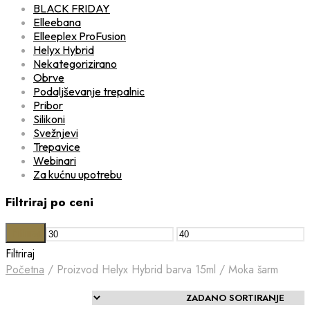
BLACK FRIDAY
Elleebana
Elleeplex ProFusion
Helyx Hybrid
Nekategorizirano
Obrve
Podaljševanje trepalnic
Pribor
Silikoni
Svežnjevi
Trepavice
Webinari
Za kućnu upotrebu
Filtriraj po ceni
Filtriraj
Min
Maks
Filtriraj
cijena
cijena
Početna
/
Proizvod Helyx Hybrid barva 15ml
/
Moka šarm