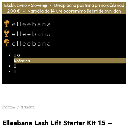
Ekskluzivno v Sloveniji - Brezplačna poštnina pri naročilu nad
200 € - Naročila do 14. ure odpremimo še isti delovni dan
0
Košarica
POČETNA
/
TREPAVICE
Elleebana Lash Lift Starter Kit 15 –