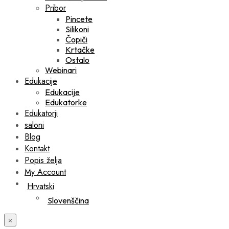
Pribor
Pincete
Silikoni
Čopiči
Krtačke
Ostalo
Webinari
Edukacije
Edukacije
Edukatorke
Edukatorji
saloni
Blog
Kontakt
Popis želja
My Account
Hrvatski
Slovenščina
×