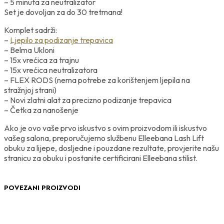
– 5 minuta za neutralizator
Set je dovoljan za do 30 tretmana!
Komplet sadrži:
–
Ljepilo za podizanje trepavica
– Belma Ukloni
– 15x vrećica za trajnu
– 15x vrećica neutralizatora
– FLEX RODS (nema potrebe za korištenjem ljepila na
stražnjoj strani)
– Novi zlatni alat za precizno podizanje trepavica
– Četka za nanošenje
Ako je ovo vaše prvo iskustvo s ovim proizvodom ili iskustvo
vašeg salona, ​​preporučujemo službenu Elleebana Lash Lift
obuku za lijepe, dosljedne i pouzdane rezultate, provjerite našu
stranicu za obuku i postanite certificirani Elleebana stilist.
POVEZANI PROIZVODI