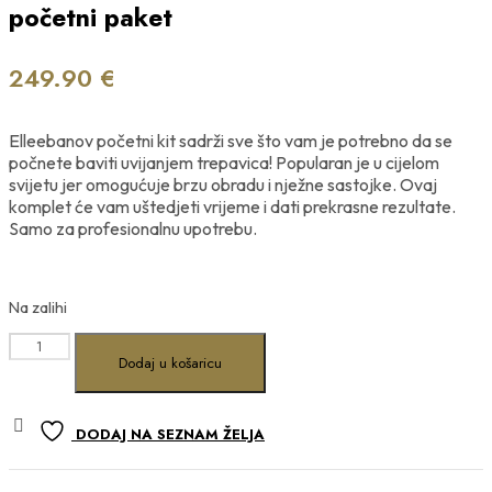
početni paket
249.90
€
Elleebanov početni kit sadrži sve što vam je potrebno da se
počnete baviti uvijanjem trepavica! Popularan je u cijelom
svijetu jer omogućuje brzu obradu i nježne sastojke. Ovaj
komplet će vam uštedjeti vrijeme i dati prekrasne rezultate.
Samo za profesionalnu upotrebu.
Na zalihi
Elleebana
Dodaj u košaricu
Lash
Lift
Starter
DODAJ NA SEZNAM ŽELJA
Kit
15