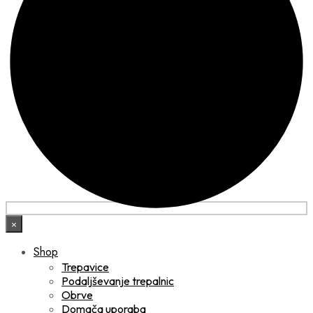
×
Shop
Trepavice
Podaljševanje trepalnic
Obrve
Domača uporaba