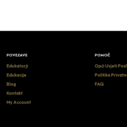
POVEZAVE
POMOČ
Edukatorji
Opći Uvjeti Pos
Edukacije
Politika Privatn
Blog
FAQ
Kontakt
My Account