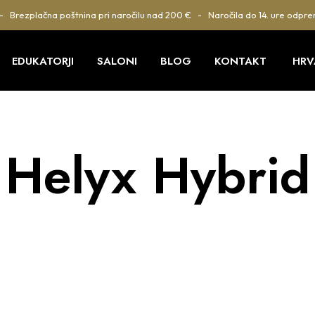
 - Brezplačna poštnina pri naročilu nad 200 € - Naročila do 14. ure odpre
EDUKATORJI
SALONI
BLOG
KONTAKT
HRV
Helyx Hybrid