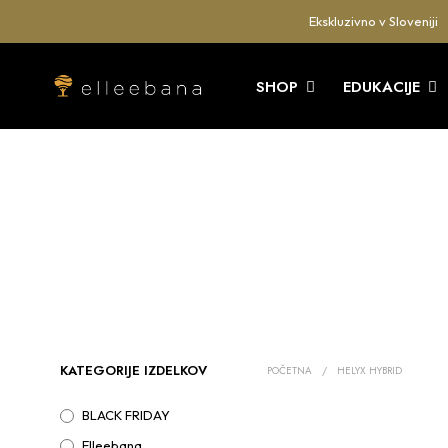
Ekskluzivno v Sloveniji
SHOP
EDUKACIJE
KATEGORIJE IZDELKOV
POČETNA
/
HELYX HYBRID
BLACK FRIDAY
Elleebana