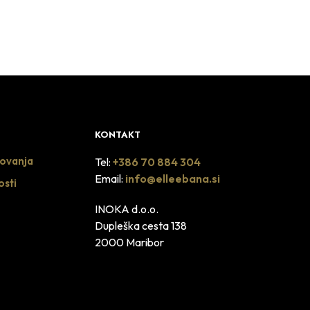
KONTAKT
lovanja
Tel:
+386 70 884 304
Email:
info@elleebana.si
osti
INOKA d.o.o.
Dupleška cesta 138
2000 Maribor