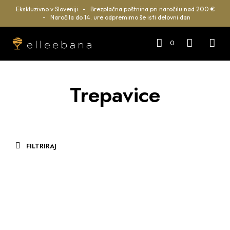
Ekskluzivno v Sloveniji - Brezplačna poštnina pri naročilu nad 200 €
- Naročila do 14. ure odpremimo še isti delovni dan
0
Trepavice
FILTRIRAJ
19.90
€
DODAJ U KOŠARICU