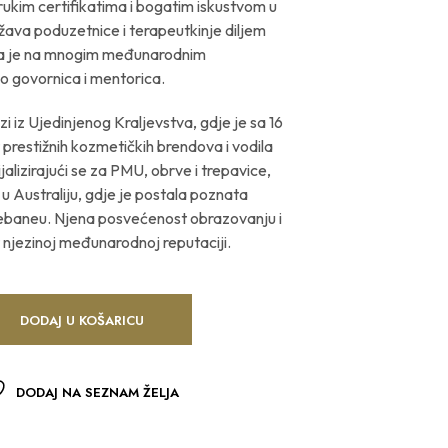
trukim certifikatima i bogatim iskustvom u
ava poduzetnice i terapeutkinje diljem
ala je na mnogim međunarodnim
o govornica i mentorica.
zi iz Ujedinjenog Kraljevstva, gdje je sa 16
t prestižnih kozmetičkih brendova i vodila
ijalizirajući se za PMU, obrve i trepavice,
a u Australiju, gdje je postala poznata
eebaneu. Njena posvećenost obrazovanju i
t njezinoj međunarodnoj reputaciji.
DODAJ U KOŠARICU
DODAJ NA SEZNAM ŽELJA