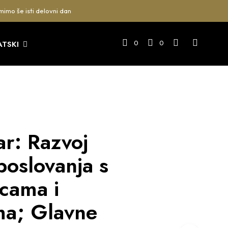
mimo še isti delovni dan
0
0
ATSKI
r: Razvoj
poslovanja s
icama i
a; Glavne