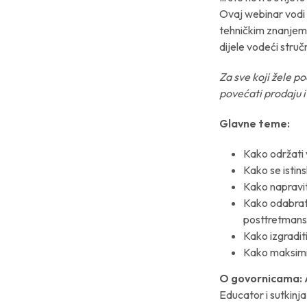
Ovaj webinar vodi 
tehničkim znanjem,
dijele vodeći struč
Za sve koji žele p
povećati prodaju i
Glavne teme:
Kako održati 
Kako se istins
Kako napravit
Kako odabrati
posttretmans
Kako izgradit
Kako maksimiz
O govornicama:
Educator i sutkin