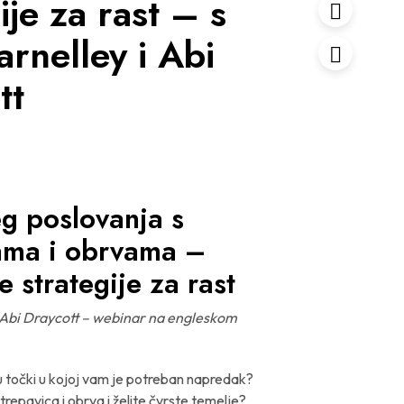
ije za rast – s
rnelley i Abi
tt
eg poslovanja s
ama i obrvama –
e strategije za rast
 Abi Draycott – webinar na engleskom
 u točki u kojoj vam je potreban napredak?
tu trepavica i obrva i želite čvrste temelje?