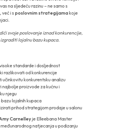
vas na sljedeću razinu – ne samo s
 već i s
poslovnim strategijama
koje
njaci.
odići svoje poslovanje iznad konkurencije,
 izgraditi lojalnu bazu kupaca.
visoke standarde i dosljednost
ki razlikovati od konkurencije
i učinkovitu konkurentsku analizu
 najbolje proizvode za kućnu i
ku njegu
i bazu lojalnih kupaca
irati prihod strategijom prodaje u salonu
Amy Carnelley
je Elleebana Master
ja međunarodnog natjecanja u podizanju