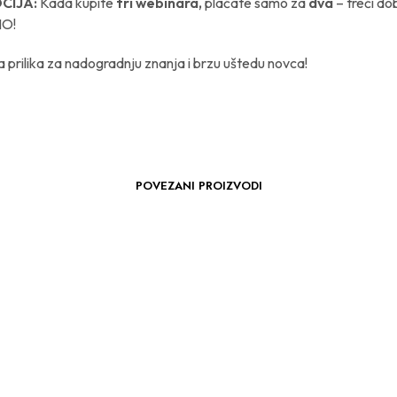
CIJA:
Kada kupite
tri webinara,
plaćate samo za
dva
– treći do
O!
 prilika za nadogradnju znanja i brzu uštedu novca!
POVEZANI PROIZVODI
61.00
€
61.00
€