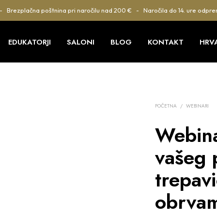
 - Brezplačna poštnina pri naročilu nad 200 € - Naročila do 14. ure odpre
EDUKATORJI
SALONI
BLOG
KONTAKT
HRV
POČETNA
/
WEBINARI
Webina
vašeg 
trepav
obrvam