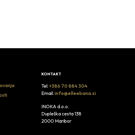
61.00
€
DODAJ U KOŠARICU
KONTAKT
lovanja
Tel:
+386 70 884 304
Email:
info@elleebana.si
osti
INOKA d.o.o.
Dupleška cesta 138
2000 Maribor