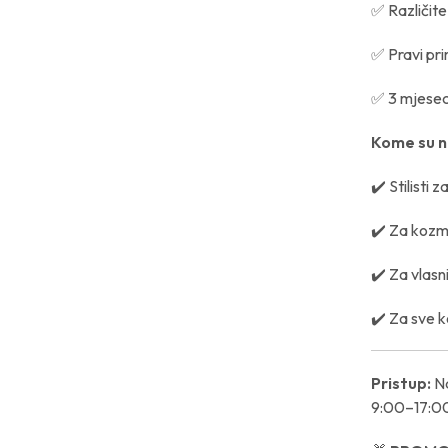
✅ Različite
✅ Pravi pri
✅ 3 mjeseca
Kome su n
✔️ Stilisti 
✔️ Za kozme
✔️ Za vlasn
✔️ Za sve ko
Pristup:
Na
9:00–17:00