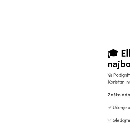
🎓 El
najbo
🚀 Podignit
Koristan, n
Zašto oda
✅ Učenje o
✅ Gledajte 