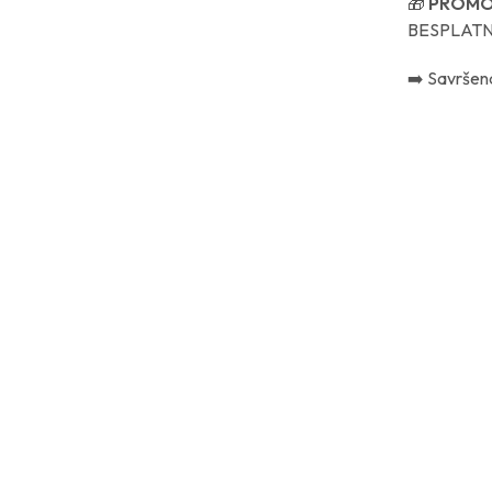
🎁
PROMO
BESPLATN
➡️ Savršena
419.00
€
DODAJ U KOŠARICU