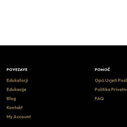
DODAJ U KOŠARICU
DODAJ U KOŠARICU
POVEZAVE
POMOČ
Edukatorji
Opći Uvjeti Pos
Edukacije
Politika Privatn
Blog
FAQ
Kontakt
My Account