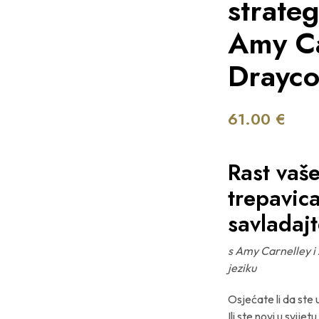
strateg
Amy Ca
Drayco
61.00
€
Rast vaš
trepavic
savladajt
s Amy Carnelley i
jeziku
Osjećate li da ste
Ili ste novi u svije