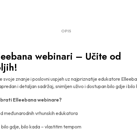
OPIS
leebana webinari – Učite od
ljih!
e svoje znanje i poslovni uspjeh uz najpriznatije edukatore Elleeb
apredan i detaljan sadržaj, snimljen uživo i dostupan bilo gdje i bilo
brati Elleebana webinare?
d međunarodnih vrhunskih edukatora
bilo gdje, bilo kada – vlastitim tempom