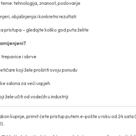
 teme: tehnologija, znanost, poslovanje
mjeri, objašnjenja i konkretni rezultati
 pristupa – gledajte koliko god puta želite
amijenjeni?
za trepavice i obrve
tičare koji žele proširiti svoju ponudu
ike salona za veći uspjeh
ji žele učiti od vodećih u industriji
kon kupnje, primit ćete pristup putem e-pošte u roku od 24 sata 
).