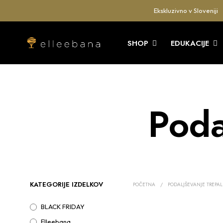
Ekskluzivno v Sloveniji
SHOP
EDUKACIJE
Poda
KATEGORIJE IZDELKOV
POČETNA
/
PODALJŠEVANJE TREPA
BLACK FRIDAY
Elleebana