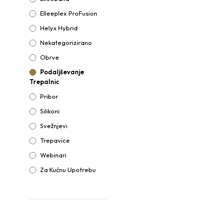
Elleeplex ProFusion
Helyx Hybrid
Nekategorizirano
38.00
€
ODABERI OPCIJE
Ovaj
Obrve
proizvod
Podaljševanje
ima
Trepalnic
više
Pribor
varijanti.
Opcije
Silikoni
se
Svežnjevi
mogu
Trepavice
odabrati
na
Webinari
stranici
Za Kućnu Upotrebu
proizvoda