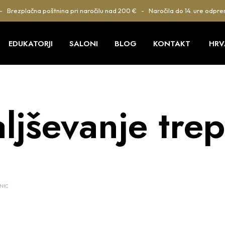
 - Brezplačna poštnina pri naročilu nad 200 € - Naročila do 14. ure odpre
EDUKATORJI
SALONI
BLOG
KONTAKT
HRV
ljševanje trep
LNIC