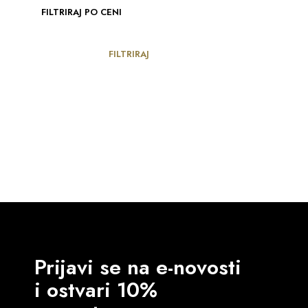
FILTRIRAJ PO CENI
MIN
MAKS
FILTRIRAJ
CIJENA
CIJENA
Prijavi se na e-novosti
i ostvari 10%