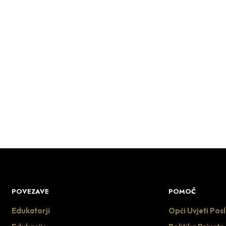
POVEZAVE
POMOČ
Edukatorji
Opći Uvjeti Pos