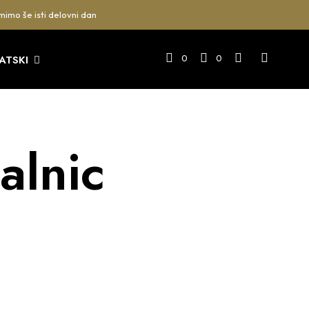
mimo še isti delovni dan
0
0
ATSKI
alnic