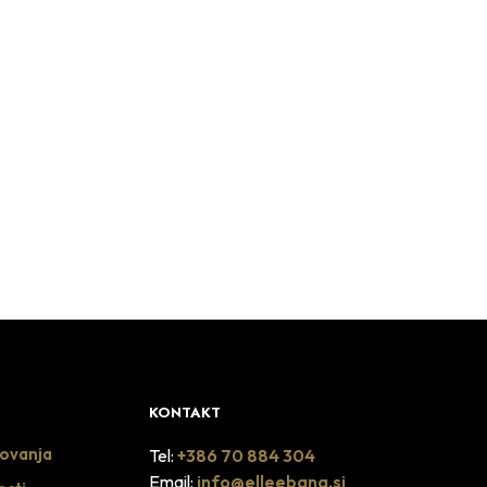
KONTAKT
lovanja
Tel:
+386 70 884 304
Email:
info@elleebana.si