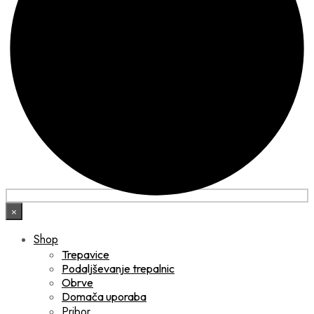
×
Shop
Trepavice
Podaljševanje trepalnic
Obrve
Domača uporaba
Pribor