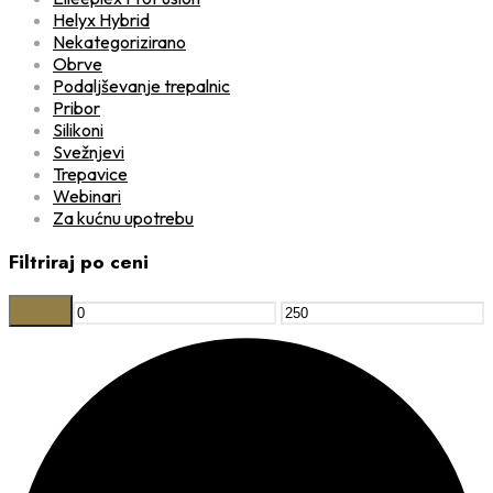
Helyx Hybrid
Nekategorizirano
Obrve
Podaljševanje trepalnic
Pribor
Silikoni
Svežnjevi
Trepavice
Webinari
Za kućnu upotrebu
Filtriraj po ceni
Filtriraj
Min
Maks
cijena
cijena