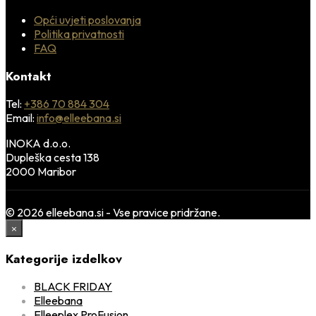
Opći uvjeti poslovanja
Politika privatnosti
FAQ
Kontakt
Tel:
+386 70 884 304
Email:
info@elleebana.si
INOKA d.o.o.
Dupleška cesta 138
2000 Maribor
© 2026 elleebana.si - Vse pravice pridržane.
×
Kategorije izdelkov
BLACK FRIDAY
Elleebana
Elleeplex ProFusion