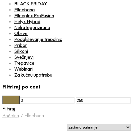
BLACK FRIDAY
Elleebana
Elleeplex ProFusion
Helyx Hybrid
Nekategorizirano
Obrve
Podaljševanje trepalnic
Pribor
Silikoni
Svežnjevi
Trepavice
Webinari
Za kućnu upotrebu
Filtriraj po ceni
Filtriraj
Min
Maks
Filtriraj
cijena
cijena
Početna
/
Elleebana