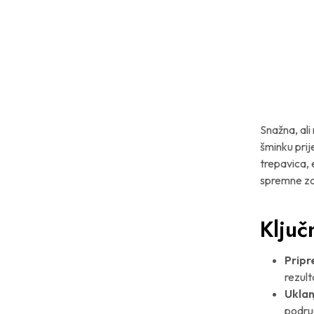
Snažna, ali
šminku prij
trepavica, 
spremne za
Ključ
Pripr
rezult
Uklan
područ