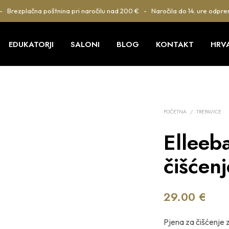
 - Brezplačna poštnina pri naročilu nad 200 € - Naročila do 14. ure odpre
EDUKATORJI
SALONI
BLOG
KONTAKT
HRV
POČETNA
/
TREPAVICE
Elleeb
čišćen
29.00
€
Pjena za čišćenje 