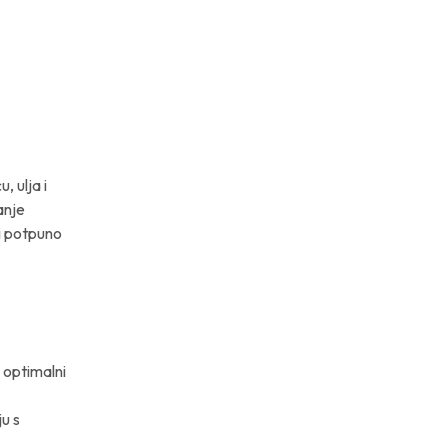
 ulja i
anje
 i potpuno
i optimalni
ju s