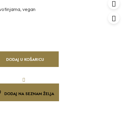
životinjama, vegan
DODAJ U KOŠARICU
DODAJ NA SEZNAM ŽELJA