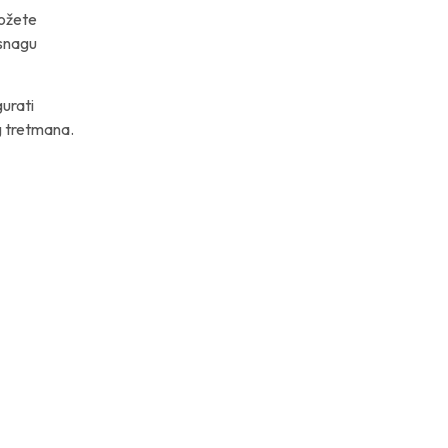
možete
 snagu
gurati
g tretmana.
DODAJ
NA
SEZNAM
ŽELJA
35.90
€