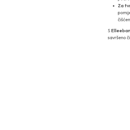
Za tv
pomije
čišćen
S
Elleeban
savršeno či
DODAJ
NA
SEZNAM
ŽELJA