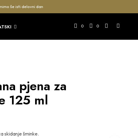
mimo še isti delovni dan
0
0
ATSKI
ana pjena za
je 125 ml
za skidanje šminke.