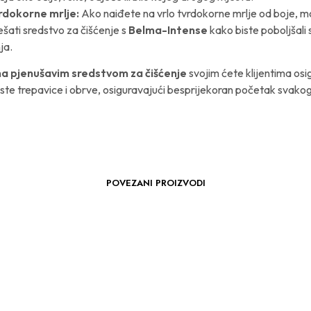
rdokorne mrlje:
Ako naiđete na vrlo tvrdokorne mrlje od boje, 
šati sredstvo za čišćenje s
Belma-Intense
kako biste poboljšali
ja.
a pjenušavim sredstvom za čišćenje
svojim ćete klijentima osi
ste trepavice i obrve, osiguravajući besprijekoran početak svako
POVEZANI PROIZVODI
DODAJ
DODAJ
NA
NA
SEZNAM
SEZNAM
ŽELJA
ŽELJA
42.90
€
69.00
€