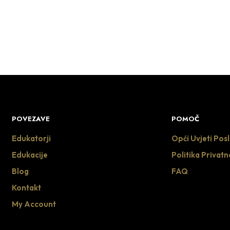
DODAJ U KOŠARICU
DODAJ U KOŠARICU
POVEZAVE
POMOČ
Edukatorji
Opći Uvjeti Pos
Edukacije
Politika Privatn
Blog
FAQ
Kontakt
My Account