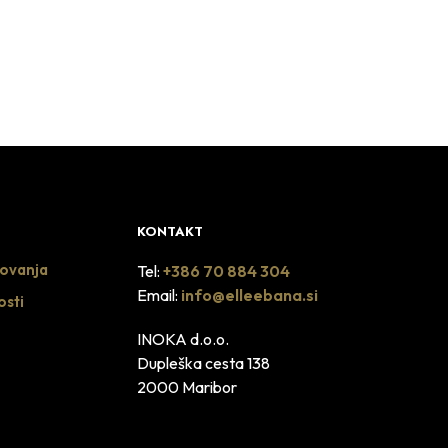
DODAJ U KOŠARICU
KONTAKT
lovanja
Tel:
+386 70 884 304
Email:
info@elleebana.si
osti
INOKA d.o.o.
Dupleška cesta 138
2000 Maribor