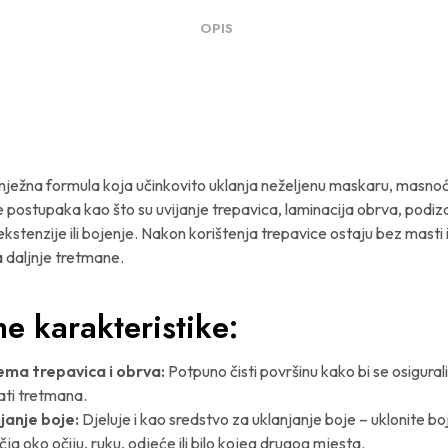
OPIS
 nježna formula koja učinkovito uklanja neželjenu maskaru, masnoću,
e postupaka kao što su uvijanje trepavica, laminacija obrva, podiz
ekstenzije ili bojenje. Nakon korištenja trepavice ostaju bez masti
 daljnje tretmane.
ne karakteristike:
ema trepavica i obrva:
Potpuno čisti površinu kako bi se osigural
ati tretmana.
janje boje:
Djeluje i kao sredstvo za uklanjanje boje – uklonite bo
ja oko očiju, ruku, odjeće ili bilo kojeg drugog mjesta.