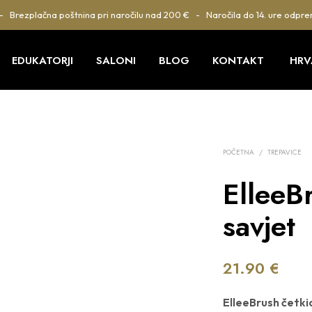
 - Brezplačna poštnina pri naročilu nad 200 € - Naročila do 14. ure odpre
EDUKATORJI
SALONI
BLOG
KONTAKT
HRV
POČETNA
/
TREPAVICE
ElleeB
savjet
21.90
€
ElleeBrush četki