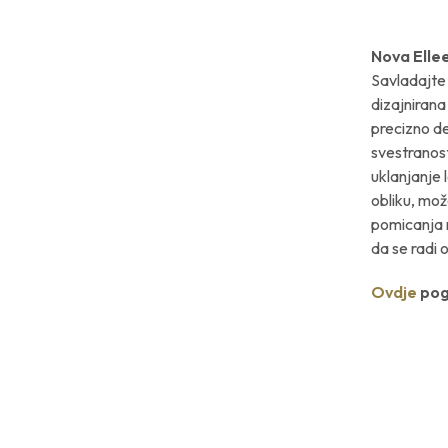
Nova Elle
Savladajte
dizajnirana
precizno de
svestranost
uklanjanje 
obliku, mož
pomicanja r
da se radi 
Ovdje
pogl