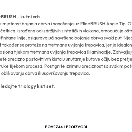
eBRUSH – kutni vrh
 umjetnost bojanja obrva i nanošenja uz ElleeBRUSH Angle Tip. Ov
 četkica, izrađena od izdržljivih sintetičkih vlakana, omogućuje oštr
finirane linije, osiguravajući savršeno bojanje obrva svaki put. Nj
 također se proteže na tretmane uvijanja trepavica, jer je idealan
losiona tijekom tretmana uvijanja trepavica ili laminacije. Zahvalju
ete precizno postaviti vrh kista u unutarnje kutove očiju bez pret
uke tijekom procesa. Postignite iznimnu preciznost sa svakim pot
o oblikovanju obrva ili usavršavanju trepavica.
edajte triology kist set.
POVEZANI PROIZVODI