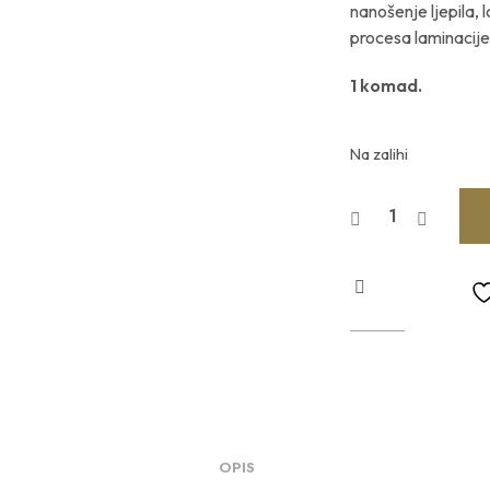
nanošenje ljepila, 
procesa laminacije
1 komad.
Na zalihi
OPIS