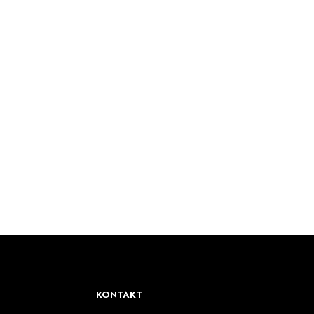
49.90
€
PROČITAJ VIŠE
KONTAKT