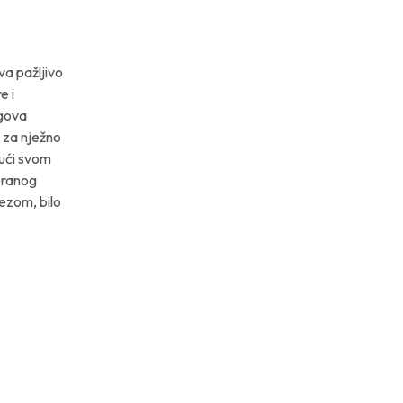
a pažljivo
e i
egova
 za nježno
jući svom
jeranog
ezom, bilo