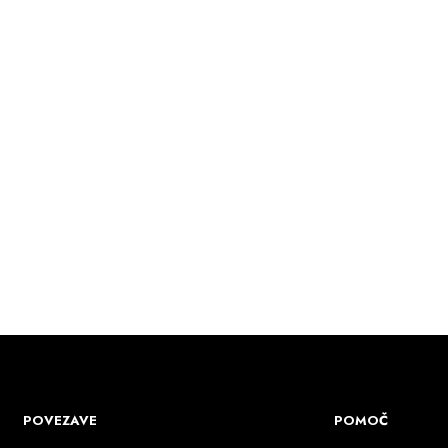
39.00
€
18.90
€
DODAJ U KOŠARICU
DODAJ U KOŠARICU
POVEZAVE
POMOČ