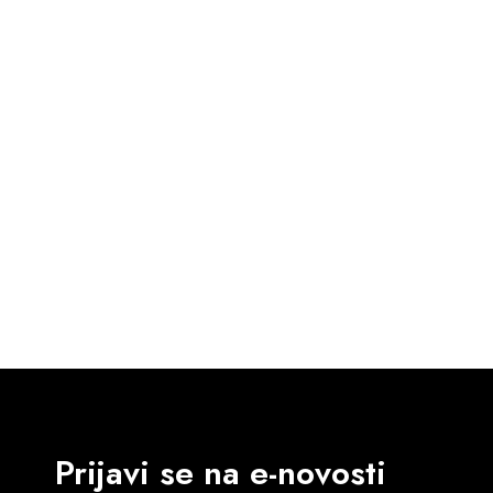
45.90
€
DODAJ U KOŠARICU
Prijavi se na e-novosti