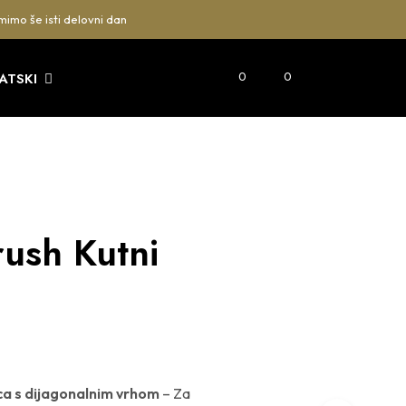
mimo še isti delovni dan
0
0
ATSKI
rush Kutni
ca s dijagonalnim vrhom
– Za